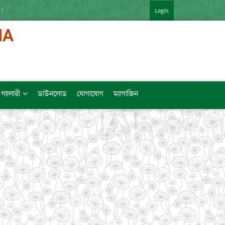
://SHORTURL.AT/ZTVZQ (বিষয়ভিত্তিক মেধাক্রম সহ)   [LINK কপি করে যেকোন BR
Login
গ্যালারী
ডাউনলোড
যোগাযোগ
ম্যাগাজিন