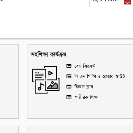
সহশিক্ষা কার্যক্রম
রেড ক্রিসেন্ট
বি এন সি সি ও রোভার স্কাউট
বিজ্ঞান ক্লাব
শারীরিক শিক্ষা