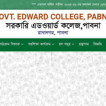
*** একাদশ বার্ষিক পরীক্ষা ২০২৫-২৬ এর ফলাফল দেখার APP : HTTPS
পাঠ্যক্রম বিষয়ক
সহশিক্ষা কার্যক্রম
হল সমূহ
গ্রন্থাগার
বিজ্ঞপ্তি