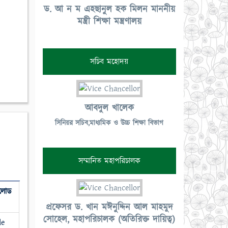
ড. আ ন ম এহছানুল হক মিলন মাননীয়
মন্ত্রী শিক্ষা মন্ত্রণালয়
সচিব মহোদয়
আবদুল খালেক
সিনিয়র সচিব,মাধ্যমিক ও উচ্চ শিক্ষা বিভাগ
সম্মানিত মহাপরিচালক
লোড
প্রফেসর ড. খান মঈনুদ্দিন আল মাহমুদ
সোহেল, মহাপরিচালক (অতিরিক্ত দায়িত্ব)
le