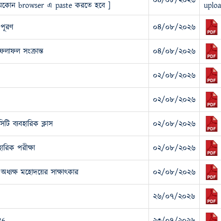
০৪/০৮/২০২৬
ে যেকোন browser এ paste করতে হবে ]
uploa
 পূরণ
০৪/০৮/২০২৬
 ফলাফল সংক্রান্ত
০৪/০৮/২০২৬
০২/০৮/২০২৬
০২/০৮/২০২৬
টি ব্যবহারিক ক্লাস
০২/০৮/২০২৬
ারিক পরীক্ষা
০২/০৮/২০২৬
ধ্যক্ষ মহোদয়ের সাক্ষাৎকার
০২/০৮/২০২৬
২৬/০৭/২০২৬
26
২৩/০৭/২০২৬