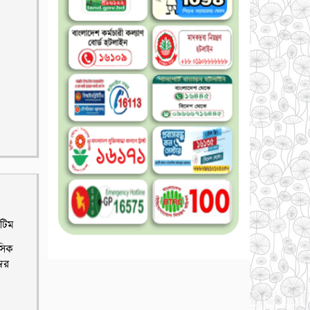
টিম
াসিক
্বর