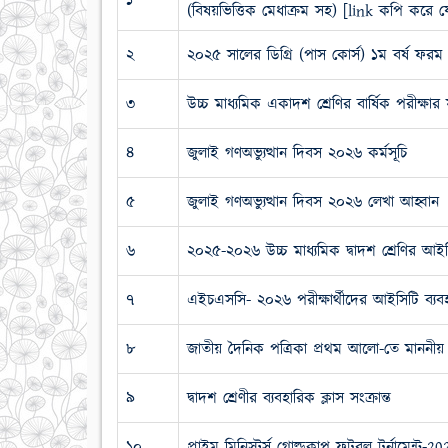
১
(বিষয়ভিত্তিক মেধাক্রম সহ) [link কপি কর
২
২০২৫ সালের ডিগ্রি (পাস কোর্স) ১ম বর্ষ ফরম
৩
উচ্চ মাধ্যমিক একাদশ শ্রেণির বার্ষিক পরীক্ষার
৪
জুলাই গণঅভ্যুত্থান দিবস ২০২৬ কর্মসূচি
৫
জুলাই গণঅভ্যুত্থান দিবস ২০২৬ লেখা আহ্বান
৬
২০২৫-২০২৬ উচ্চ মাধ্যমিক দ্বাদশ শ্রেণির আইসি
৭
এইচএসসি- ২০২৬ পরীক্ষার্থীদের আইসিটি ব্যবহ
৮
জাতীয় দৈনিক পত্রিকা প্রথম আলো-তে মাননীয় অ
৯
দ্বাদশ শ্রেণীর ব্যবহারিক ক্লাস সংক্রান্ত
১০
প্রাইম মিনিস্টর্স গোল্ডকাপ ফুটবল টুর্নামেন্ট-20