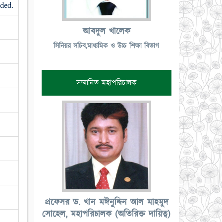
ded.
আবদুল খালেক
সিনিয়র সচিব,মাধ্যমিক ও উচ্চ শিক্ষা বিভাগ
সম্মানিত মহাপরিচালক
প্রফেসর ড. খান মঈনুদ্দিন আল মাহমুদ
সোহেল, মহাপরিচালক (অতিরিক্ত দায়িত্ব)