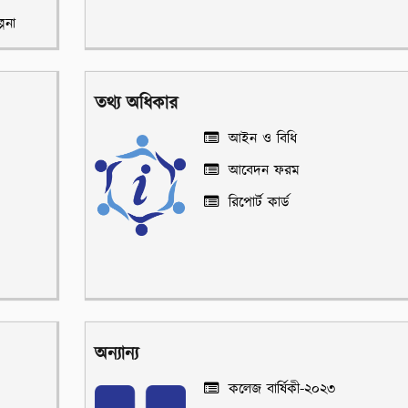
পনা
তথ্য অধিকার
আইন ও বিধি
আবেদন ফরম
রিপোর্ট কার্ড
অন্যান্য
কলেজ বার্ষিকী-২০২৩