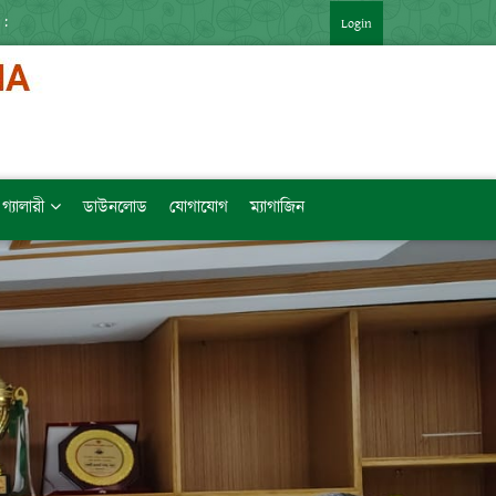
HORTURL.AT/ZTVZQ (বিষয়ভিত্তিক মেধাক্রম সহ)   [LINK কপি করে যেকোন BROWSE
Login
গ্যালারী
ডাউনলোড
যোগাযোগ
ম্যাগাজিন