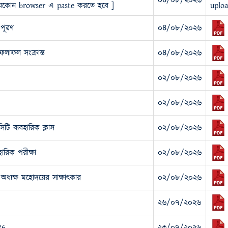
০৪/০৮/২০২৬
ে যেকোন browser এ paste করতে হবে ]
uploa
 পূরণ
০৪/০৮/২০২৬
 ফলাফল সংক্রান্ত
০৪/০৮/২০২৬
০২/০৮/২০২৬
০২/০৮/২০২৬
টি ব্যবহারিক ক্লাস
০২/০৮/২০২৬
ারিক পরীক্ষা
০২/০৮/২০২৬
ধ্যক্ষ মহোদয়ের সাক্ষাৎকার
০২/০৮/২০২৬
২৬/০৭/২০২৬
26
২৩/০৭/২০২৬