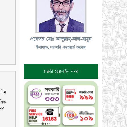
প্রফেসর মোঃ আব্দুল্লাহ্-আল-মামুন
উপাধ্যক্ষ, সরকারি এডওয়ার্ড কলেজ
জরুরি হেল্পলাইন নম্বর
 টিম
াসিক
্বর