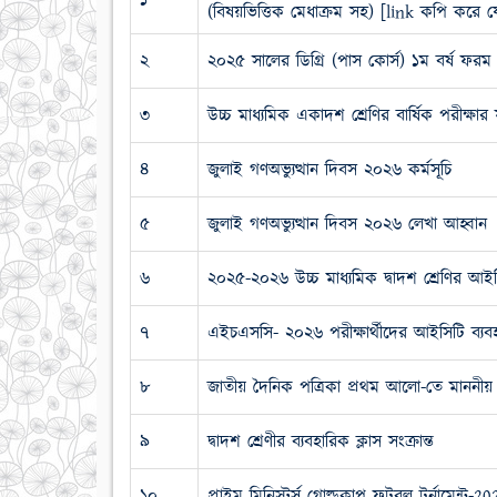
১
(বিষয়ভিত্তিক মেধাক্রম সহ) [link কপি কর
২
২০২৫ সালের ডিগ্রি (পাস কোর্স) ১ম বর্ষ ফরম
৩
উচ্চ মাধ্যমিক একাদশ শ্রেণির বার্ষিক পরীক্ষার
৪
জুলাই গণঅভ্যুত্থান দিবস ২০২৬ কর্মসূচি
৫
জুলাই গণঅভ্যুত্থান দিবস ২০২৬ লেখা আহ্বান
৬
২০২৫-২০২৬ উচ্চ মাধ্যমিক দ্বাদশ শ্রেণির আইসি
৭
এইচএসসি- ২০২৬ পরীক্ষার্থীদের আইসিটি ব্যবহ
৮
জাতীয় দৈনিক পত্রিকা প্রথম আলো-তে মাননীয় অ
৯
দ্বাদশ শ্রেণীর ব্যবহারিক ক্লাস সংক্রান্ত
১০
প্রাইম মিনিস্টর্স গোল্ডকাপ ফুটবল টুর্নামেন্ট-20