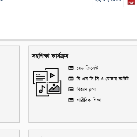
সহশিক্ষা কার্যক্রম
রেড ক্রিসেন্ট
বি এন সি সি ও রোভার স্কাউট
বিজ্ঞান ক্লাব
শারীরিক শিক্ষা