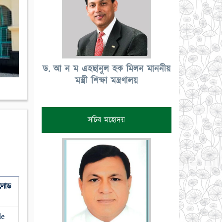
ড. আ ন ম এহছানুল হক মিলন মাননীয়
মন্ত্রী শিক্ষা মন্ত্রণালয়
সচিব মহোদয়
লোড
le