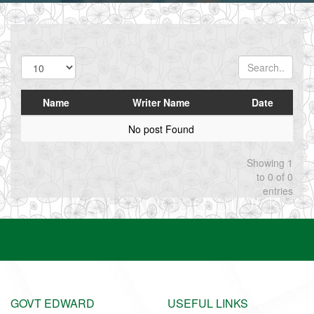
Name
Writer Name
Date
No post Found
Showing 1
to 0 of 0
entries
GOVT EDWARD
USEFUL LINKS