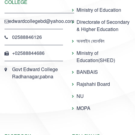
COLLEGE
Ministry of Education
edwardcollegebd@yahoo.com
Directorate of Secondary
& Higher Education
02588846126
অনলাইন বেতনবিল
+02588844686
Ministry of
Education(SHED)
Govt Edward College
BANBAIS
Radhanagar,pabna
Rajshahi Board
NU
MOPA