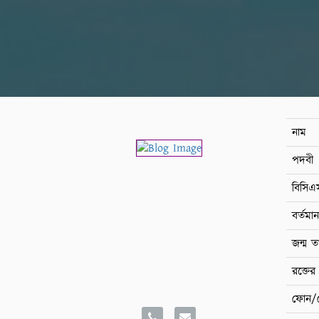
নাম
পদবী
বিসিএস
বর্তম
জন্ম ত
রক্তের 
ফোন/