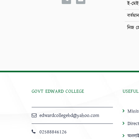
ই-মে
বর্তমা
নিজ জ
GOVT EDWARD COLLEGE
USEFUL
Minis
edwardcollegebd@yahoo.com
Direc
02588846126
অনলাই