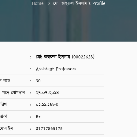
Home
মো: জহুরুল ইসলাম's Profile
:
মো: জহুরুল ইসলাম
(00022628)
:
Assistant Professors
 ব্যাচ
:
30
ান পদে যোগদান
:
২৭.০৭.২০১৪
ারিখ
:
০১.১১.১৯৮৩
গ্রুপ
:
B+
মোবাইল
:
01717865175