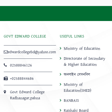
GOVT EDWARD COLLEGE
USEFUL LINKS
Ministry of Education
edwardcollegebd@yahoo.com
Directorate of Secondary
& Higher Education
02588846126
অনলাইন বেতনবিল
+02588844686
Ministry of
Education(SHED)
Govt Edward College
Radhanagar,pabna
BANBAIS
Rajshahi Board