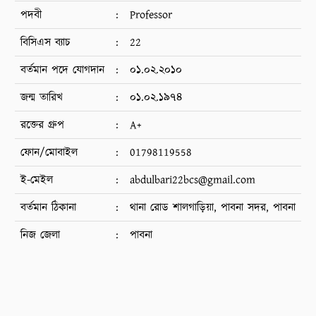
পদবী
:
Professor
বিসিএস ব্যাচ
:
22
বর্তমান পদে যোগদান
:
০১.০২.২০১০
জন্ম তারিখ
:
০১.০২.১৯৭৪
রক্তের গ্রুপ
:
A+
ফোন/মোবাইল
:
01798119558
ই-মেইল
:
abdulbari22bcs@gmail.com
বর্তমান ঠিকানা
:
থানা রোড শালগাড়িয়া, পাবনা সদর, পাবনা
নিজ জেলা
:
পাবনা