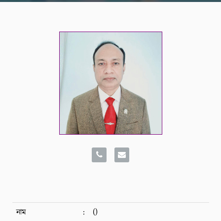
নাম
:
()