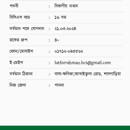
পদবী
:
বিভাগীয় প্রধান
বিসিএস ব্যাচ
:
১৬ তম
বর্তমান পদে যোগদান
:
২১.০৩.২০২৪
রক্তের গ্রুপ
:
B+
ফোন/মোবাইল
:
০১৭১২-০৯৫৫৬২
ই-মেইল
:
lutforrahman.bcs@gmail.com
বর্তমান ঠিকানা
:
বাসা-ক্ষণিকা,আতাইকুলা রোড, শালগাড়িয়া
নিজ জেলা
:
পাবনা