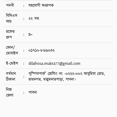
পদবী
:
সহযোগী অধ্যাপক
বিসিএস
:
২২ তম
ব্যাচ
রক্তের
:
B+
গ্রুপ
ফোন/
:
০১৭১০-৮৬৬০৩২
মোবাইল
ই-মেইল
:
dilafroza.mukta77@gmail.com
বর্তমান
পুষ্পিতাপার্ক’ হোল্ডিং নং -০২২২-০০২ আবুমিয়া রোড,
:
ঠিকানা
রাধানগর, মজুমদারপাড়া, পাবনা।
নিজ
:
পাবনা
জেলা