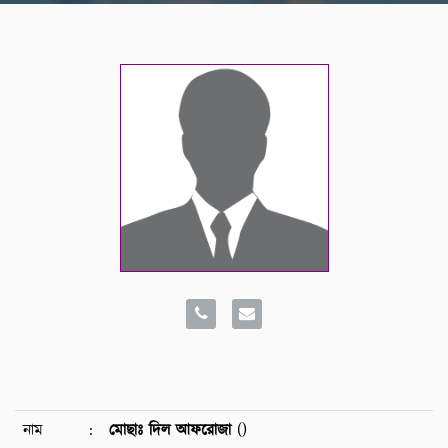
নাম
:
মোছাঃ দিল আফরোজা
()