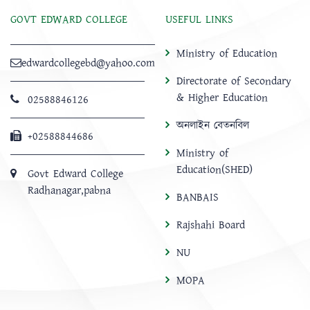
GOVT EDWARD COLLEGE
USEFUL LINKS
Ministry of Education
edwardcollegebd@yahoo.com
Directorate of Secondary
& Higher Education
02588846126
অনলাইন বেতনবিল
+02588844686
Ministry of
Education(SHED)
Govt Edward College
Radhanagar,pabna
BANBAIS
Rajshahi Board
NU
MOPA