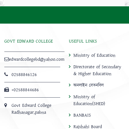
GOVT EDWARD COLLEGE
USEFUL LINKS
Ministry of Education
edwardcollegebd@yahoo.com
Directorate of Secondary
& Higher Education
02588846126
অনলাইন বেতনবিল
+02588844686
Ministry of
Education(SHED)
Govt Edward College
Radhanagar,pabna
BANBAIS
Rajshahi Board