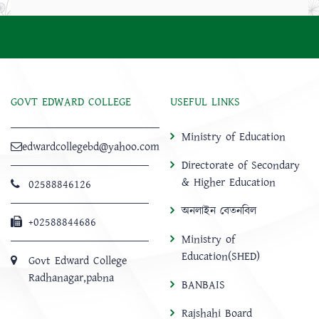
GOVT EDWARD COLLEGE
USEFUL LINKS
Ministry of Education
edwardcollegebd@yahoo.com
Directorate of Secondary
& Higher Education
02588846126
অনলাইন বেতনবিল
+02588844686
Ministry of
Education(SHED)
Govt Edward College
Radhanagar,pabna
BANBAIS
Rajshahi Board