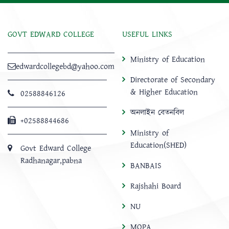
GOVT EDWARD COLLEGE
USEFUL LINKS
Ministry of Education
edwardcollegebd@yahoo.com
Directorate of Secondary
& Higher Education
02588846126
অনলাইন বেতনবিল
+02588844686
Ministry of
Education(SHED)
Govt Edward College
Radhanagar,pabna
BANBAIS
Rajshahi Board
NU
MOPA