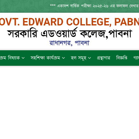
*** একাদশ বার্ষিক পরীক্ষা ২০২৫-২৬ এর ফলাফল দেখার 
যক্রম বিষয়ক
সহশিক্ষা কার্যক্রম
হল সমূহ
গ্রন্থাগার
বিজ্ঞপ্তি
গ্য