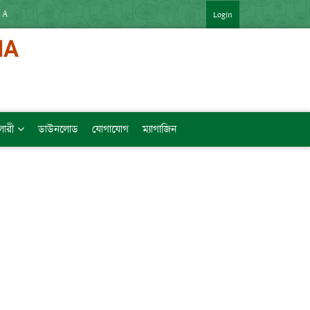
APP : HTTPS://SHORTURL.AT/ZTVZQ (বিষয়ভিত্তিক মেধাক্রম সহ)   [LINK কপি ক
Login
ালারী
ডাউনলোড
যোগাযোগ
ম্যাগাজিন