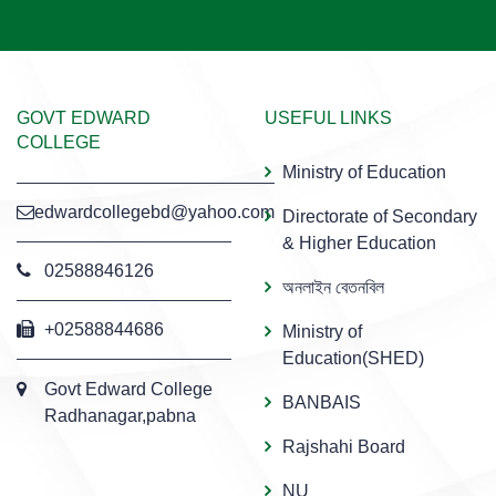
GOVT EDWARD
USEFUL LINKS
COLLEGE
Ministry of Education
edwardcollegebd@yahoo.com
Directorate of Secondary
& Higher Education
02588846126
অনলাইন বেতনবিল
+02588844686
Ministry of
Education(SHED)
Govt Edward College
BANBAIS
Radhanagar,pabna
Rajshahi Board
NU