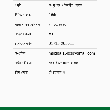
পদবী
:
অধ্যাপক ও বিভাগীয় প্রধান
বিসিএস ব্যাচ
:
16th
বর্তমান পদে যোগদান
:
১৭.০৩.২০২৩
রক্তের গ্রুপ
:
A+
ফোন/মোবাইল
:
01715-205011
ই-মেইল
:
msiqbal16bcs@gmail.com
বর্তমান ঠিকানা
:
সরকারি এডওয়ার্ড কলেজ
নিজ জেলা
:
চাঁপাইনবাবগঞ্জ