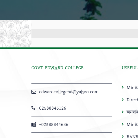
GOVT EDWARD COLLEGE
USEFUL
Minis
edwardcollegebd@yahoo.com
Direc
02588846126
অনলাই
+02588844686
Minis
BANB