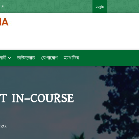
 APP : HTTPS://SHORTURL.AT/ZTVZQ (বিষয়ভিত্তিক মেধাক্রম সহ)   [LINK কপি 
Login
ালারী
ডাউনলোড
যোগাযোগ
ম্যাগাজিন
T IN–COURSE
2023