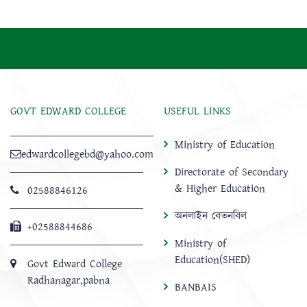
GOVT EDWARD COLLEGE
USEFUL LINKS
Ministry of Education
edwardcollegebd@yahoo.com
Directorate of Secondary
& Higher Education
02588846126
অনলাইন বেতনবিল
+02588844686
Ministry of
Education(SHED)
Govt Edward College
Radhanagar,pabna
BANBAIS