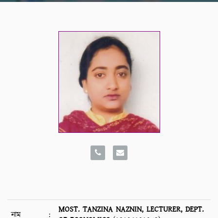
MOST. TANZINA NAZNIN, LECTURER, DEPT.
নাম
: