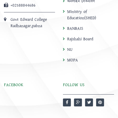
অনলাইন বেতনবিল
+02588844686
Ministry of
Education(SHED)
Govt Edward College
Radhanagar,pabna
BANBAIS
Rajshahi Board
NU
MOPA
FACEBOOK
FOLLOW US