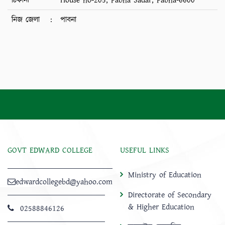
ঠিকানা
House no-205, Pabna Sadar, Pabna-6600
নিজ জেলা
:
পাবনা
GOVT EDWARD COLLEGE
USEFUL LINKS
Ministry of Education
edwardcollegebd@yahoo.com
Directorate of Secondary
& Higher Education
02588846126