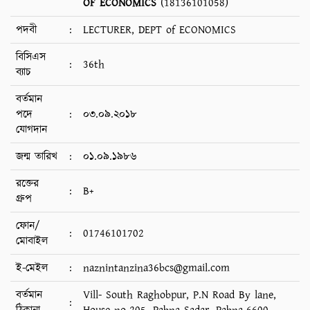
OF ECONOMICS
(18136101058)
পদবী
:
LECTURER, DEPT of ECONOMICS
বিসিএস
:
36th
ব্যাচ
বর্তমান
পদে
:
০৩.০৯.২০১৮
যোগদান
জন্ম তারিখ
:
০১.০৯.১৯৮৬
রক্তের
:
B+
গ্রুপ
ফোন/
:
01746101702
মোবাইল
ই-মেইল
:
naznintanzina36bcs@gmail.com
বর্তমান
Vill- South Raghobpur, P.N Road By lane,
: