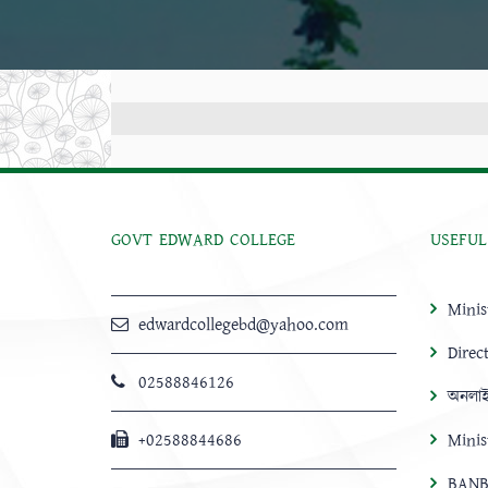
GOVT EDWARD COLLEGE
USEFUL
Minis
edwardcollegebd@yahoo.com
Direc
02588846126
অনলাই
+02588844686
Minis
BANB