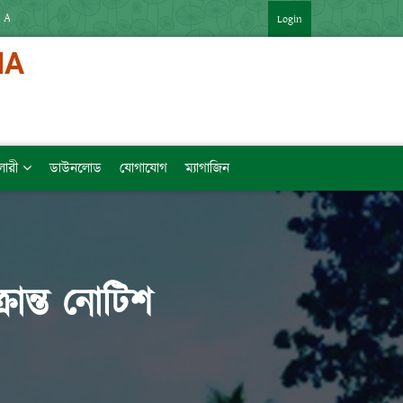
 APP : HTTPS://SHORTURL.AT/ZTVZQ (বিষয়ভিত্তিক মেধাক্রম সহ)   [LINK কপি 
Login
ালারী
ডাউনলোড
যোগাযোগ
ম্যাগাজিন
রান্ত নোটিশ