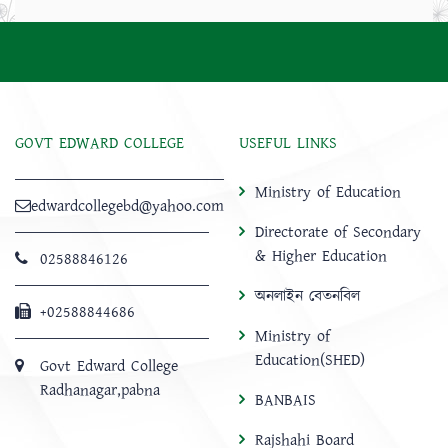
GOVT EDWARD COLLEGE
USEFUL LINKS
Ministry of Education
edwardcollegebd@yahoo.com
Directorate of Secondary
& Higher Education
02588846126
অনলাইন বেতনবিল
+02588844686
Ministry of
Education(SHED)
Govt Edward College
Radhanagar,pabna
BANBAIS
Rajshahi Board