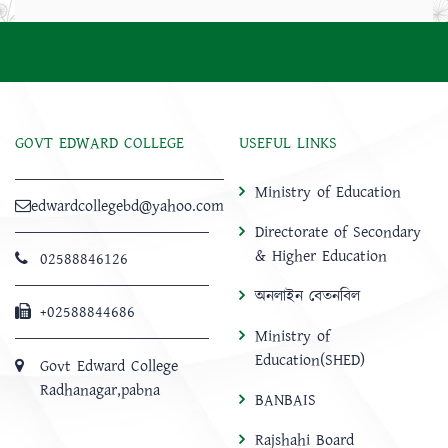
GOVT EDWARD COLLEGE
USEFUL LINKS
Ministry of Education
edwardcollegebd@yahoo.com
Directorate of Secondary
& Higher Education
02588846126
অনলাইন বেতনবিল
+02588844686
Ministry of
Education(SHED)
Govt Edward College
Radhanagar,pabna
BANBAIS
Rajshahi Board