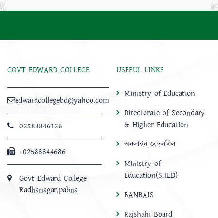
GOVT EDWARD COLLEGE
USEFUL LINKS
Ministry of Education
edwardcollegebd@yahoo.com
Directorate of Secondary
& Higher Education
02588846126
অনলাইন বেতনবিল
+02588844686
Ministry of
Education(SHED)
Govt Edward College
Radhanagar,pabna
BANBAIS
Rajshahi Board