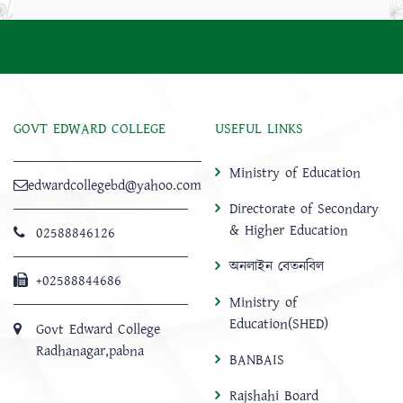
GOVT EDWARD COLLEGE
USEFUL LINKS
Ministry of Education
edwardcollegebd@yahoo.com
Directorate of Secondary
& Higher Education
02588846126
অনলাইন বেতনবিল
+02588844686
Ministry of
Education(SHED)
Govt Edward College
Radhanagar,pabna
BANBAIS
Rajshahi Board