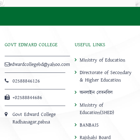
GOVT EDWARD COLLEGE
USEFUL LINKS
Ministry of Education
edwardcollegebd@yahoo.com
Directorate of Secondary
& Higher Education
02588846126
অনলাইন বেতনবিল
+02588844686
Ministry of
Education(SHED)
Govt Edward College
Radhanagar,pabna
BANBAIS
Rajshahi Board