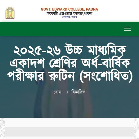
২০২৫-২৬ উচ্চ মাধ্যমিক
একাদশ শ্রেণির অর্ধ-বার্ষিক
পরীক্ষার রুটিন (সংশোধিত)
হোম
বিস্তারিত