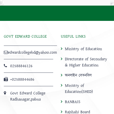
GOVT EDWARD COLLEGE
USEFUL LINKS
Ministry of Education
edwardcollegebd@yahoo.com
Directorate of Secondary
& Higher Education
02588846126
অনলাইন বেতনবিল
+02588844686
Ministry of
Education(SHED)
Govt Edward College
Radhanagar,pabna
BANBAIS
Rajshahi Board