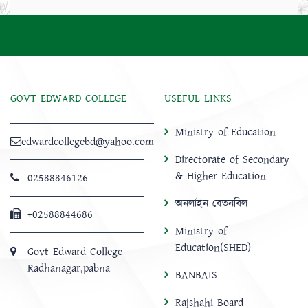
GOVT EDWARD COLLEGE
USEFUL LINKS
Ministry of Education
edwardcollegebd@yahoo.com
Directorate of Secondary
& Higher Education
02588846126
অনলাইন বেতনবিল
+02588844686
Ministry of
Education(SHED)
Govt Edward College
Radhanagar,pabna
BANBAIS
Rajshahi Board