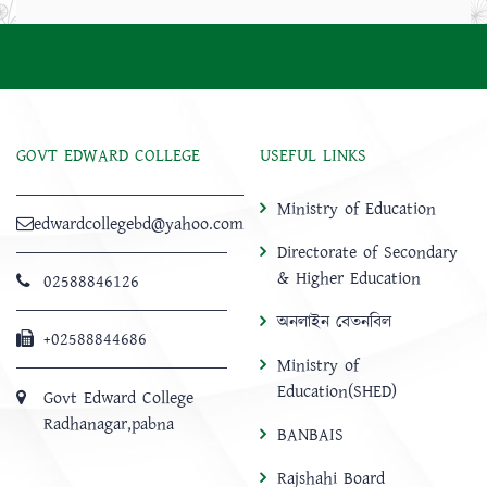
GOVT EDWARD COLLEGE
USEFUL LINKS
Ministry of Education
edwardcollegebd@yahoo.com
Directorate of Secondary
& Higher Education
02588846126
অনলাইন বেতনবিল
+02588844686
Ministry of
Education(SHED)
Govt Edward College
Radhanagar,pabna
BANBAIS
Rajshahi Board