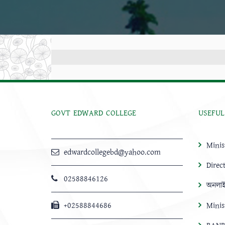
GOVT EDWARD COLLEGE
USEFUL
Minis
edwardcollegebd@yahoo.com
Direc
02588846126
অনলাই
+02588844686
Minis