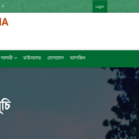
র APP : HTTPS://SHORTURL.AT/ZTVZQ (বিষয়ভিত্তিক মেধাক্রম সহ)   [LINK কপি
Login
গ্যালারী
ডাউনলোড
যোগাযোগ
ম্যাগাজিন
চি