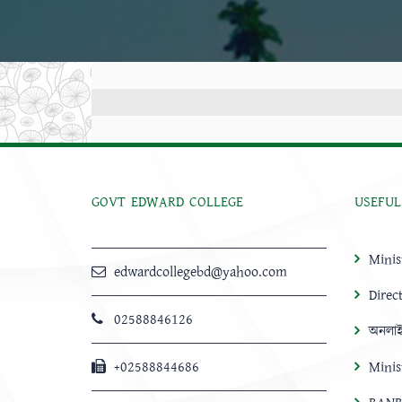
GOVT EDWARD COLLEGE
USEFUL
Minis
edwardcollegebd@yahoo.com
Direc
02588846126
অনলাই
+02588844686
Minis