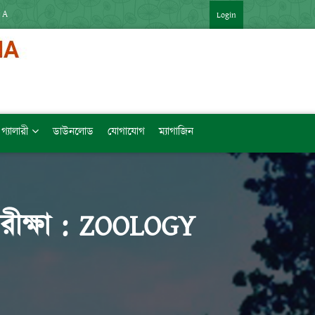
 APP : HTTPS://SHORTURL.AT/ZTVZQ (বিষয়ভিত্তিক মেধাক্রম সহ)   [LINK কপি 
Login
গ্যালারী
ডাউনলোড
যোগাযোগ
ম্যাগাজিন
পরীক্ষা : ZOOLOGY