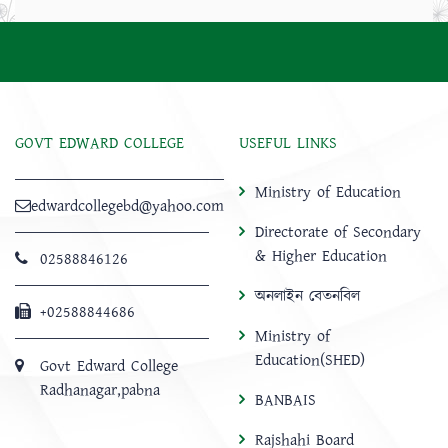
GOVT EDWARD COLLEGE
USEFUL LINKS
Ministry of Education
edwardcollegebd@yahoo.com
Directorate of Secondary
& Higher Education
02588846126
অনলাইন বেতনবিল
+02588844686
Ministry of
Education(SHED)
Govt Edward College
Radhanagar,pabna
BANBAIS
Rajshahi Board