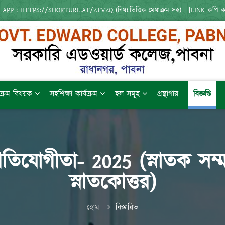
 APP : HTTPS://SHORTURL.AT/ZTVZQ (বিষয়ভিত্তিক মেধাক্রম সহ)   [LINK কপি 
যক্রম বিষয়ক
সহশিক্ষা কার্যক্রম
হল সমূহ
গ্রন্থাগার
বিজ্ঞপ্তি
প্রতিযোগীতা- 2025 (স্নাতক সম
স্নাতকোত্তর)
হোম
বিস্তারিত