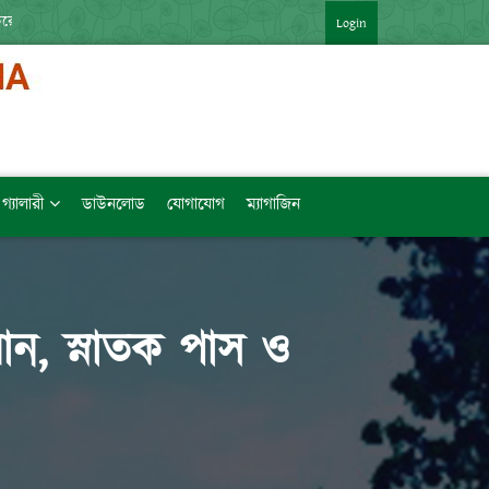
করে যেকোন BROWSER এ PASTE করতে হবে ] ***
*** ২০২৫ সালের ডিগ্রি
Login
গ্যালারী
ডাউনলোড
যোগাযোগ
ম্যাগাজিন
্মান, স্নাতক পাস ও