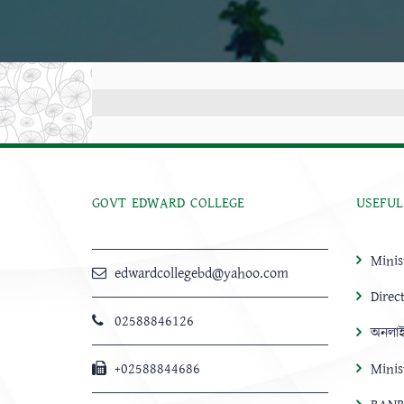
GOVT EDWARD COLLEGE
USEFUL
Minis
edwardcollegebd@yahoo.com
Direc
02588846126
অনলাই
+02588844686
Minis