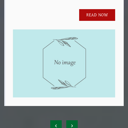
READ NOW
‹
›