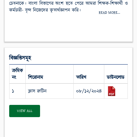
চেতনাকে। বাংলা বিভাগের অংশ হতে পেরে আমরা শিক্ষক-শিক্ষার্থী ও
কর্মচারী- বৃন্দ নিজেদের কৃতার্থজ্ঞাপন করি।
READ MORE...
বিজ্ঞপ্তিসমূহ
ক্রমিক
নং
শিরোনাম
তারিখ
ডাউনলোড
১
ক্লাস রুটিন
০৮/১২/২০২৪
VIEW ALL