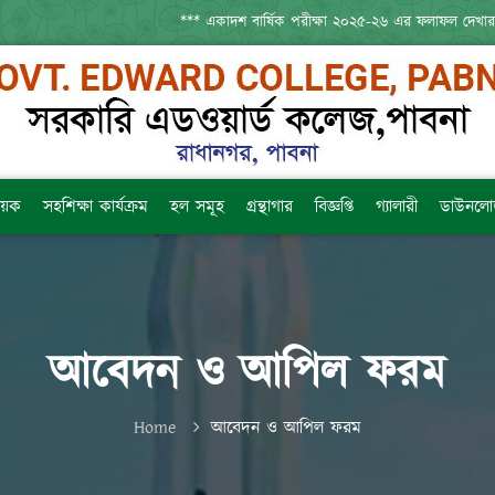
*** একাদশ বার্ষিক পরীক্ষা ২০২৫-২৬ এর ফলাফল দেখা
িষয়ক
সহশিক্ষা কার্যক্রম
হল সমূহ
গ্রন্থাগার
বিজ্ঞপ্তি
গ্যালারী
ডাউনলো
আবেদন ও আপিল ফরম
Home
আবেদন ও আপিল ফরম