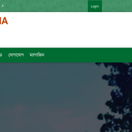
র APP : HTTPS://SHORTURL.AT/ZTVZQ (বিষয়ভিত্তিক মেধাক্রম সহ)   [LINK কপি 
Login
ড
যোগাযোগ
ম্যাগাজিন