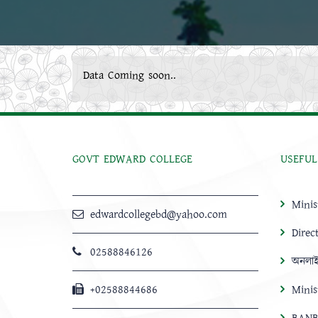
Data Coming soon..
GOVT EDWARD COLLEGE
USEFUL
Minis
edwardcollegebd@yahoo.com
Direc
02588846126
অনলাই
+02588844686
Minis